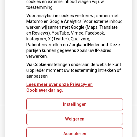
cookies en externe inhoud vragen wij uw
neemt gebruik toe
toestemming.
Schurft sinds corona geen vergeten ziekte meer: aantal
Voor analytische cookies werken wij samen met
uitbraken fors gestegen
Matomo en Google Analytics. Voor externe inhoud
Stoppen met afslankmedicijnen betekent zonder
werken wij samen met Google (Maps, Translate
leefstijlaanpassingen weer gewichtstoename
en Reviews), YouTube, Vimeo, Facebook,
Instagram, X (Twitter), Qualizorg,
Kookadvies drinkwater in provincie Utrecht vanwege
Patiëntenvertellen en ZorgkaartNederland. Deze
besmetting
partijen kunnen gegevens zoals uw IP-adres
Terugroepactie babyvoeding Nestlé: bacterie kan baby’s
verwerken.
ziek maken
Via Cookie-instellingen onderaan de website kunt
u op ieder moment uw toestemming intrekken of
aanpassen.
Lees meer over onze Privacy- en
Cookieverklaring.
Instellingen
Weigeren
Uw Zorg Online
|
Beheer
info@apotheekdeweijerd.nl
Accepteren
Privacy verklaring
|
Cookie-instellingen
|
Voorwaarden