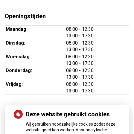
Openingstijden
tot
Maandag:
08:00
- 12:30
tot
13:00
- 17:30
tot
Dinsdag:
08:00
- 12:30
tot
13:00
- 17:30
tot
Woensdag:
08:00
- 12:30
tot
13:00
- 17:30
tot
Donderdag:
08:00
- 12:30
tot
13:00
- 17:30
tot
Vrijdag:
08:00
- 12:30
tot
13:00
- 17:30
Deze website gebruikt cookies
Nieuws
Wij gebruiken noodzakelijke cookies zodat deze
Sinds huisartsen afslankmedicijnen mogen voorschrijven,
website goed kan werken. Voor analytische