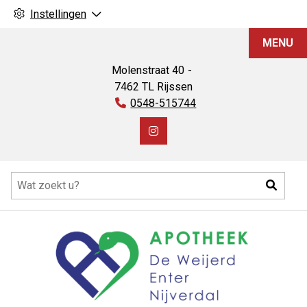
Instellingen
Apotheek
MENU
De
Weijerd
Molenstraat
40
7462 TL
Rijssen
Tel:
0548-515744
Bezoek
onze
Hoofdmenu
Instagram
Zoeke
pagina