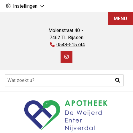
Instellingen
Apotheek
MENU
De
Weijerd
Molenstraat
40
7462 TL
Rijssen
Tel:
0548-515744
Bezoek
onze
Hoofdmenu
Instagram
Zoeke
pagina