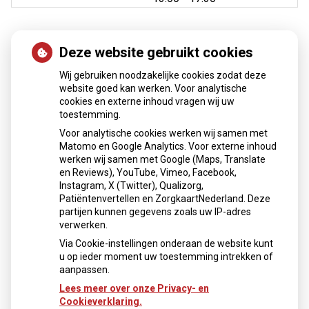
Deze website gebruikt cookies
Nieuws
Wij gebruiken noodzakelijke cookies zodat deze
Sinds huisartsen afslankmedicijnen mogen voorschrijven,
website goed kan werken. Voor analytische
cookies en externe inhoud vragen wij uw
neemt gebruik toe
toestemming.
Schurft sinds corona geen vergeten ziekte meer: aantal
Voor analytische cookies werken wij samen met
uitbraken fors gestegen
Matomo en Google Analytics. Voor externe inhoud
Stoppen met afslankmedicijnen betekent zonder
werken wij samen met Google (Maps, Translate
leefstijlaanpassingen weer gewichtstoename
en Reviews), YouTube, Vimeo, Facebook,
Instagram, X (Twitter), Qualizorg,
Kookadvies drinkwater in provincie Utrecht vanwege
Patiëntenvertellen en ZorgkaartNederland. Deze
besmetting
partijen kunnen gegevens zoals uw IP-adres
Terugroepactie babyvoeding Nestlé: bacterie kan baby’s
verwerken.
ziek maken
Via Cookie-instellingen onderaan de website kunt
u op ieder moment uw toestemming intrekken of
aanpassen.
Lees meer over onze Privacy- en
Cookieverklaring.