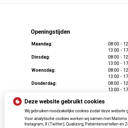
Openingstijden
tot
Maandag:
08:00
- 1
tot
13:00
- 1
tot
Dinsdag:
08:00
- 1
tot
13:00
- 1
tot
Woensdag:
08:00
- 1
tot
13:00
- 1
tot
Donderdag:
08:00
- 1
tot
13:00
- 1
tot
Vrijdag:
08:00
- 1
Deze website gebruikt cookies
tot
13:00
- 1
Wij gebruiken noodzakelijke cookies zodat deze website 
Voor analytische cookies werken wij samen met Matomo e
Instagram, X (Twitter), Qualizorg, Patiëntenvertellen en