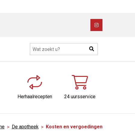
Bezoek
onze
Instagram
Zoeken
pagina
Herhaalrecepten
24 uursservice
me
De apotheek
Kosten en vergoedingen