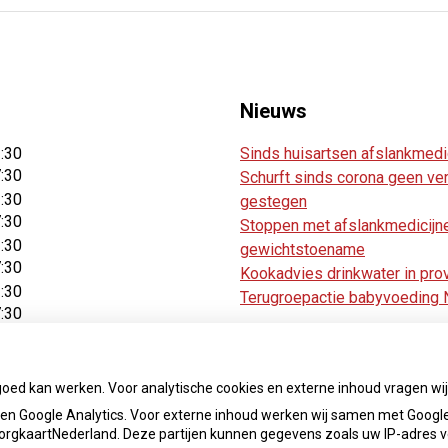
Nieuws
2:30
Sinds huisartsen afslankmedi
7:30
Schurft sinds corona geen ver
2:30
gestegen
7:30
Stoppen met afslankmedicijne
2:30
gewichtstoename
7:30
Kookadvies drinkwater in pro
2:30
Terugroepactie babyvoeding N
7:30
2:30
7:30
goed kan werken. Voor analytische cookies en externe inhoud vragen w
n Google Analytics. Voor externe inhoud werken wij samen met Google
 ZorgkaartNederland. Deze partijen kunnen gegevens zoals uw IP-adres 