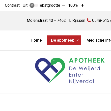
Tekst
Tekst
Contrast
Tekstgrootte
100%
Uit
verkleinen
vergroten
Apotheek
met
met
De
Molenstraat
40
7462 TL
Rijssen
Tel:
0548-515
10%
10%
Weijerd
Hoofdmenu
Home
De apotheek
Medische inf
De
apotheek
submenu