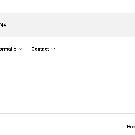
744
ormatie
Contact
Medische
Contact
informatie
submenu
submenu
Ho