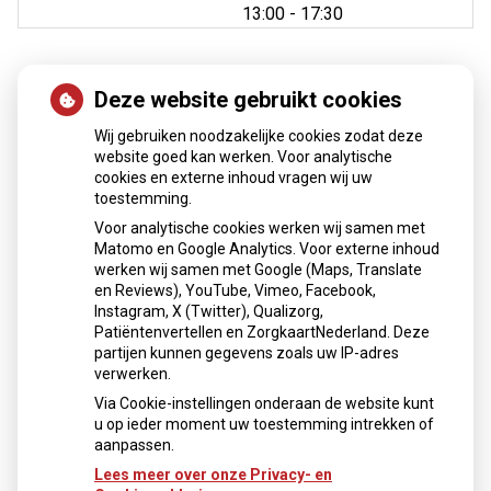
tot
13:00
- 17:30
Deze website gebruikt cookies
Nieuws
Wij gebruiken noodzakelijke cookies zodat deze
Sinds huisartsen afslankmedicijnen mogen voorschrijven,
website goed kan werken. Voor analytische
cookies en externe inhoud vragen wij uw
neemt gebruik toe
toestemming.
Schurft sinds corona geen vergeten ziekte meer: aantal
Voor analytische cookies werken wij samen met
uitbraken fors gestegen
Matomo en Google Analytics. Voor externe inhoud
Stoppen met afslankmedicijnen betekent zonder
werken wij samen met Google (Maps, Translate
leefstijlaanpassingen weer gewichtstoename
en Reviews), YouTube, Vimeo, Facebook,
Instagram, X (Twitter), Qualizorg,
Kookadvies drinkwater in provincie Utrecht vanwege
Patiëntenvertellen en ZorgkaartNederland. Deze
besmetting
partijen kunnen gegevens zoals uw IP-adres
Terugroepactie babyvoeding Nestlé: bacterie kan baby’s
verwerken.
ziek maken
Via Cookie-instellingen onderaan de website kunt
u op ieder moment uw toestemming intrekken of
aanpassen.
Lees meer over onze Privacy- en