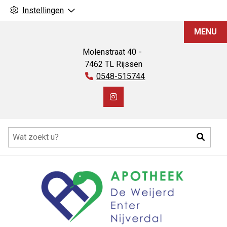
Instellingen
Apotheek
MENU
De
Weijerd
Molenstraat
40
7462 TL
Rijssen
Tel:
0548-515744
Bezoek
onze
Hoofdmenu
Instagram
Zoeke
pagina