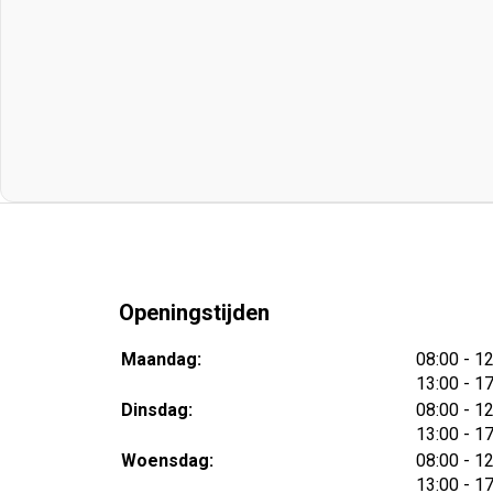
Openingstijden
tot
Maandag:
08:00
- 1
tot
13:00
- 1
tot
Dinsdag:
08:00
- 1
tot
13:00
- 1
tot
Woensdag:
08:00
- 1
tot
13:00
- 1