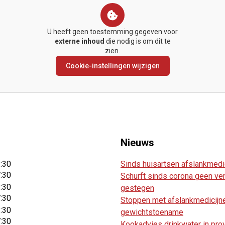
U heeft geen toestemming gegeven voor
externe inhoud
die nodig is om dit te
zien.
Cookie-instellingen wijzigen
Nieuws
2:30
Sinds huisartsen afslankmedi
7:30
Schurft sinds corona geen ver
2:30
gestegen
7:30
Stoppen met afslankmedicijne
2:30
gewichtstoename
7:30
Kookadvies drinkwater in pro