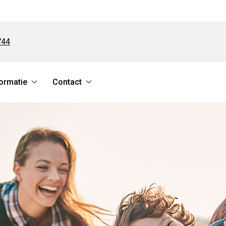
744
ormatie
Contact
Medische
Contact
informatie
submenu
submenu