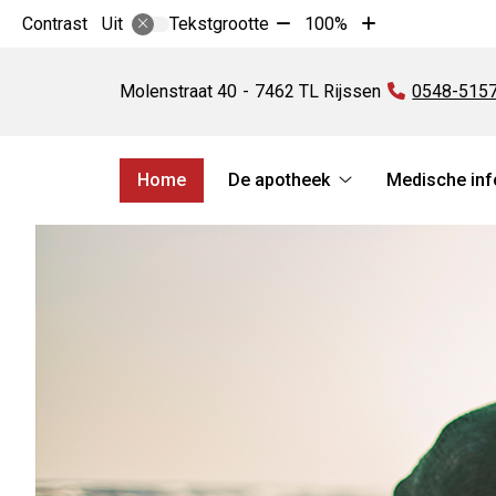
Tekst
Tekst
Contrast
Tekstgrootte
100%
Uit
verkleinen
vergroten
Apotheek
met
met
De
Molenstraat
40
7462 TL
Rijssen
Tel:
0548-515
10%
10%
Weijerd
Hoofdmenu
Home
De apotheek
Medische inf
De
apotheek
submenu